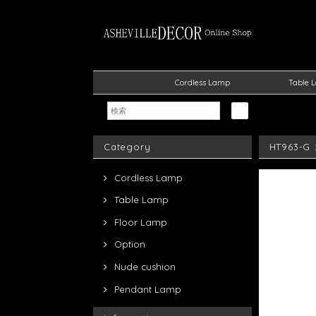
Cordless Lamp
Table 
Category
HT963-
Cordless Lamp
Table Lamp
Floor Lamp
Option
Nude cushion
Pendant Lamp