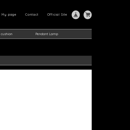
My page
Contact
Official Site
 cushion
Pendant Lamp