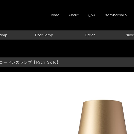
Home
About
Q&A
Membership
Lamp
Floor Lamp
Option
Nude
G コードレスランプ【Rich Gold】