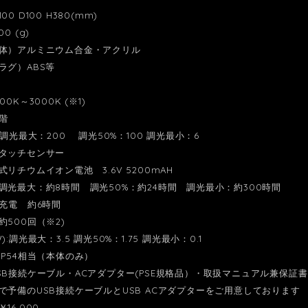
0 D100 H380(mm)
0 (g)
本体）アルミニウム合金・アクリル
）ABS等
0K～3000K (※1)
階
：調光最大：200 調光50%：100 調光最小：6
タッチセンサー
リチウムイオン電池 3.6V 5200mAH
調光最大：約8時間 調光50%：約24時間 調光最小：約300時間
B充電 約6時間
500回（※2)
:調光最大：3.5 調光50%：1.75 調光最小：0.1
IP54相当（本体のみ）
SB接続ケーブル・ACアダプター(PSE規格品）・取扱マニュアル兼保証書
で予備のUSB接続ケーブルとUSB ACアダプターをご用意しております
16,000