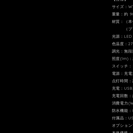
サイズ：W10
重量：約 90
材質：（
（プラグ
光源：LED
色温度：270
調光：無段
照度(lm)
スイッチ：
電源：充電式
点灯時間：
充電：US
充電回数：約
消費電力(W)
防水機能：
付属品：U
オプション
本体価格：￥