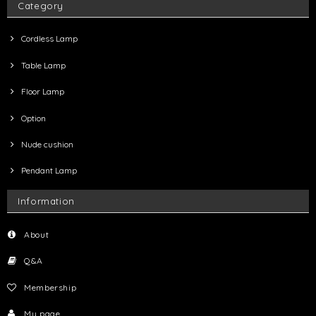
Category
Cordless Lamp
Table Lamp
Floor Lamp
Option
Nude cushion
Pendant Lamp
Information
About
Q&A
Membership
My page