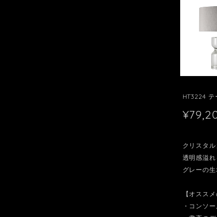
HT3224
¥79,2
クリスタル
透明感溢れ
グレーの生
【オススメ
・コンソー