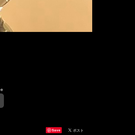
le
Save