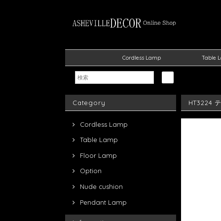
Cordless Lamp
Table 
Category
HT3224
Cordless Lamp
Table Lamp
Floor Lamp
Option
Nude cushion
Pendant Lamp