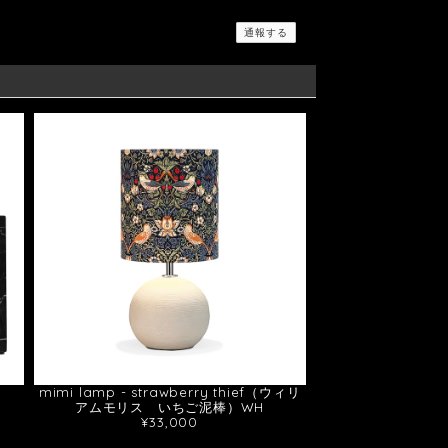
通報する
mimi lamp - strawberry thief（ウィリ
アムモリス いちご泥棒）WH
¥33,000