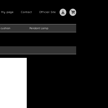
My page
Contact
Official Site
 cushion
Pendant Lamp