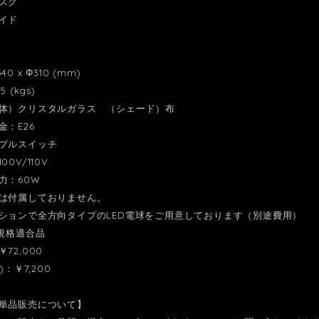
スク
イド
0 x Φ310 (mm)
 (kgs)
体）クリスタルガラス （シェード）布
金：E26
プルスイッチ
0V/110V
力：60W
は付属しておりません。
ンで全方向タイプのLED電球をご用意しております（別途費用）
E規格適合品
72,000
)：￥7,200
単品販売について】