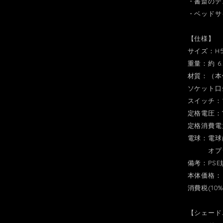
・書斎のデ
・ベッドサ
【仕様】
サイズ：H54
重量：約 6.5
材質：（本
ソケット口
スイッチ：
定格電圧：10
定格消費電
電球：電球
オプショ
備考：PS
本体価格：￥
消費税(10%
【シェード