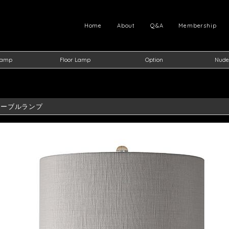
Home
About
Q&A
Membership
Lamp
Floor Lamp
Option
Nude
 テーブルランプ