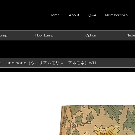
Home
About
Q&A
Membership
Lamp
Floor Lamp
Option
Nude
amp - anemone（ウィリアムモリス アネモネ）WH