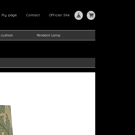
My page
Contact
Official Site
 cushion
Pendant Lamp