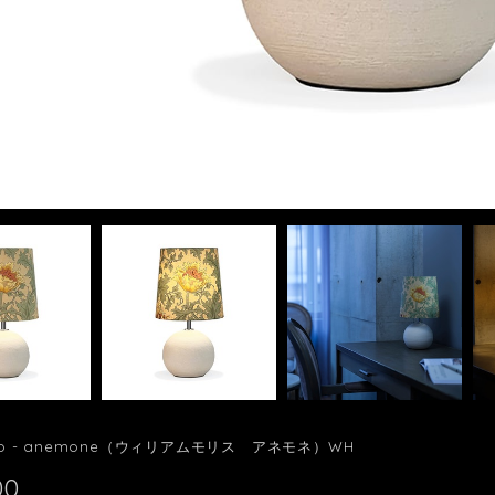
amp - anemone（ウィリアムモリス アネモネ）WH
00