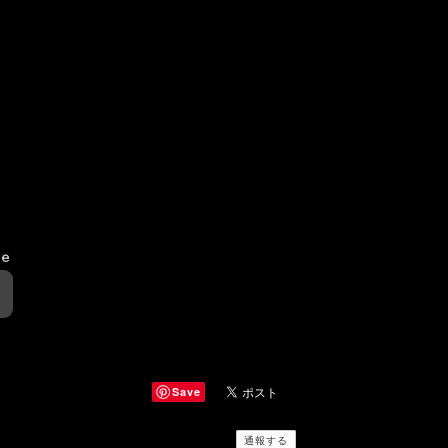
le
Save
通報する