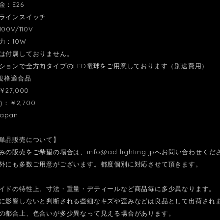
金：E26
ラインスイッチ
0V/110V
力：10W
は付属しておりません。
ンで全方向タイプのLED電球をご用意しております（別途費用）
E規格適合品
27,000
)：￥2,700
Japan
単品販売について】
みの販売をご希望の場合は、
info@ad-lighting.jp
へお問い合わせくだ
外にも多数ご用意がございます。都度個別に対応させて頂きます。
イドの特性上、寸法・重量・デティールなど商品毎に多少異なります。
影響しないと判断される些細なキズや歪みなどは良品として出荷され
の都合上、色合いが多少異なって見える場合があります。