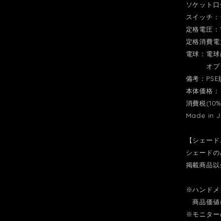
ソケット口
スイッチ：
定格電圧：10
定格消費電
電球：電球
オプショ
備考：PS
本体価格：￥
消費税(10%
Made in 
【シェード
シェードの
掲載商品以
※ハンドメ
商品価値に
※モニター