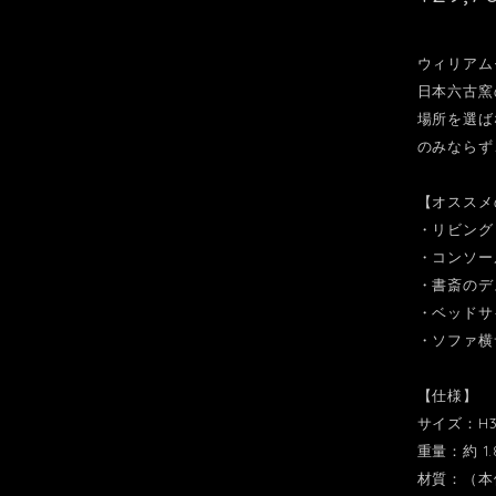
ウィリアム
日本六古窯
場所を選ば
のみならず
【オススメ
・リビング
・コンソー
・書斎のデ
・ベッドサ
・ソファ横
【仕様】
サイズ：H35
重量：約 1.8
材質：（本